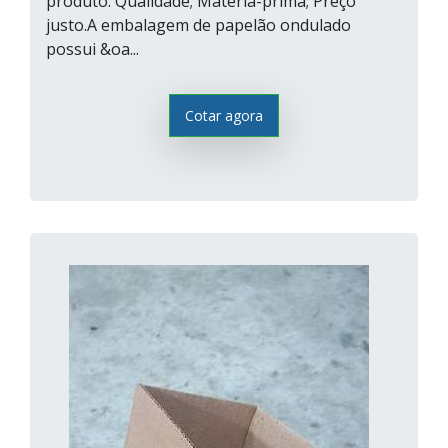
produto: Qualidade; Matéria-prima; Preço
justo.A embalagem de papelão ondulado
possui &oa...
Cotar agora