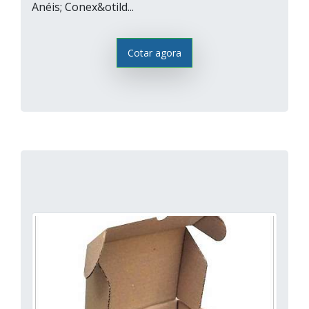
Anéis; Conex&otild...
Cotar agora