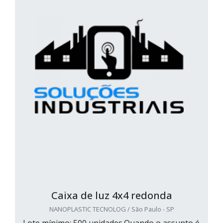
Caixa de luz 4x4 redonda
NANOPLASTIC TECNOLOG / São Paulo - SP