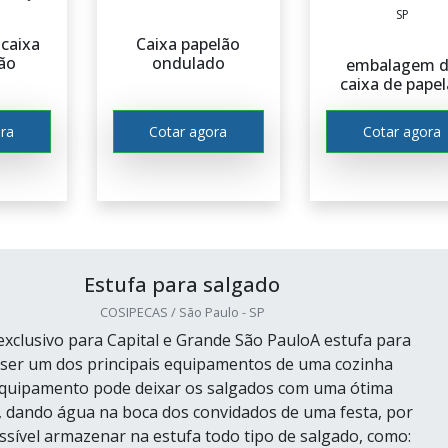
u sejam danificados durante o transporte.
SP
caixa
Caixa papelão
ervir e presentear salgados em festas, eventos corporat
ão
ondulado
embalagem 
s especiais. Elas proporcionam uma maneira prática e segu
caixa de pape
indo que cheguem aos convidados em perfeitas condições.
ra
Cotar agora
Cotar agora
Estufa para salgado
COSIPECAS / São Paulo - SP
xclusivo para Capital e Grande São PauloA estufa para
ser um dos principais equipamentos de uma cozinha
 equipamento pode deixar os salgados com uma ótima
 dando água na boca dos convidados de uma festa, por
ssível armazenar na estufa todo tipo de salgado, como: