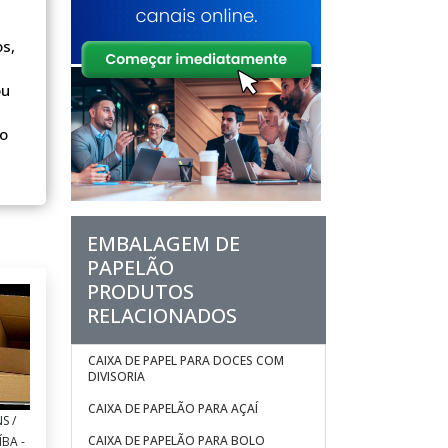
s,
ou
 o
EMBALAGEM DE
s e
PAPELÃO
teger
PRODUTOS
o
RELACIONADOS
cias
CAIXA DE PAPEL PARA DOCES COM
uer
DIVISORIA
CAIXA DE PAPELÃO PARA AÇAÍ
te.
S /
e,
CAIXA DE PAPELÃO PARA BOLO
BA -