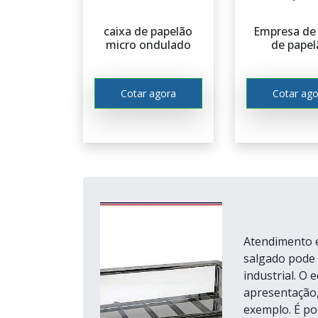
evitando que os salgados se movam o
caixa de papelão
Empresa de 
Essas caixas são uma ótima opção para s
micro ondulado
de papel
casamentos, aniversários e outras ocasiõe
armazenar e transportar salgados, garant
Cotar agora
Cotar ago
Atendimento e
salgado pode 
industrial. O
apresentação,
exemplo. É po