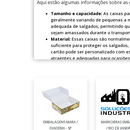
Aqui estão algumas informações sobre as c
Tamanho e capacidade:
As caixas pa
geralmente variando de pequenas a 
adequada de salgados, permitindo q
sejam amassados durante o transpor
Material:
Essas caixas são normalment
suficiente para proteger os salgados,
cartão pode ser personalizado com es
atraentes e adequadas para ocasiões 
Compartimentos:
Algumas caixas par
compartimentos individuais para cada
separados, evitando que se misturem 
Tampa e fechamento:
Muitas caixas
os salgados e a mantê-los frescos. A
fechamento seguro da caixa.
Personalização:
Essas caixas podem s
específicas. É possível imprimir o no
outra arte personalizada para tornar 
Praticidade e transporte:
As caixas p
EMBALAGENS MARA /
MARKOBRAS EMB
Elas geralmente possuem uma alça ou
DIADEMA - SP
/ RIO DE JANEIR