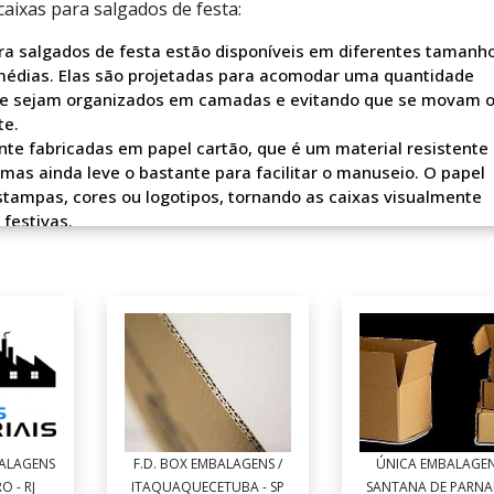
aixas para salgados de festa:
ra salgados de festa estão disponíveis em diferentes tamanho
médias. Elas são projetadas para acomodar uma quantidade
ue sejam organizados em camadas e evitando que se movam 
te.
e fabricadas em papel cartão, que é um material resistente
 mas ainda leve o bastante para facilitar o manuseio. O papel
tampas, cores ou logotipos, tornando as caixas visualmente
festivas.
a salgados de festa possuem divisórias internas para criar
 tipo de salgado. Isso ajuda a manter os salgados organizado
ou sejam danificados durante o transporte.
 para salgados de festa possuem uma tampa, que ajuda a pro
 tampa pode ser fixada com dobras ou encaixes para garantir 
er personalizadas de acordo com as necessidades e preferên
me do evento, o tema da festa, o logotipo da empresa ou qualq
as caixas exclusivas e alinhadas com o estilo do evento.
ara salgados de festa são projetadas para facilitar o transpor
ALAGENS
F.D. BOX EMBALAGENS /
ÚNICA EMBALAGEN
 um design ergonômico que permite segurá-las com facilidad
O - RJ
ITAQUAQUECETUBA - SP
SANTANA DE PARNAÍ