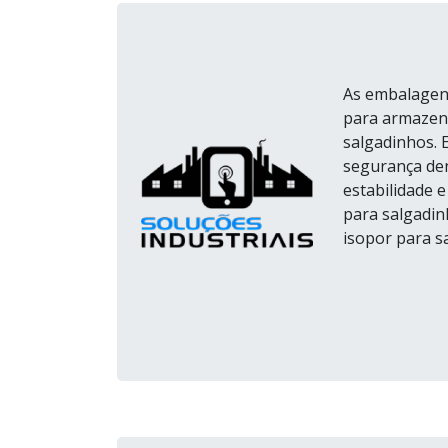
As embalagens
para armazena
salgadinhos. 
segurança den
estabilidade 
para salgadin
isopor para sa