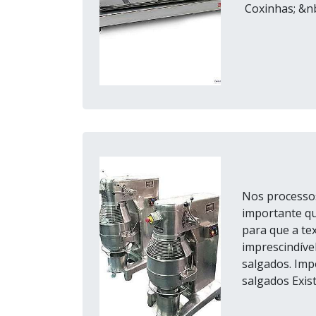
Coxinhas; &nb.
Nos processos 
importante qu
para que a tex
imprescindíve
salgados. Im
salgados Exis