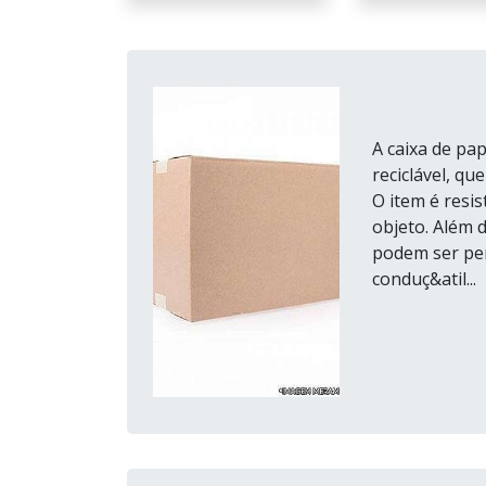
A caixa de pa
reciclável, q
O item é resis
objeto. Além 
podem ser pers
conduç&atil...