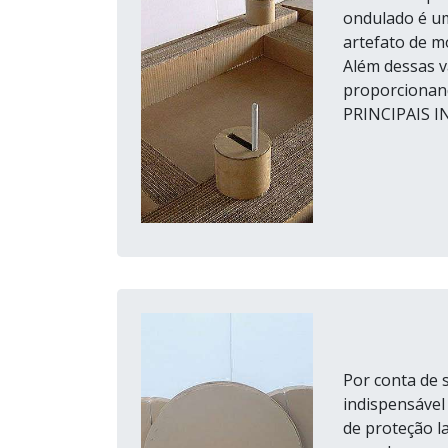
ondulado é um
artefato de mo
Além dessas v
proporcionand
PRINCIPAIS I
Por conta de 
indispensável
de proteção la