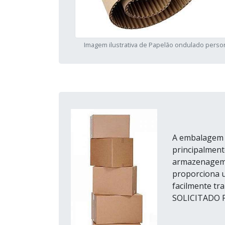
Imagem ilustrativa de Papelão ondulado perso
A embalagem p
principalment
armazenagem d
proporciona u
facilmente tr
SOLICITADO 