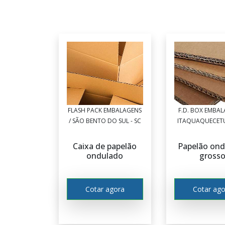
FLASH PACK EMBALAGENS
F.D. BOX EMBAL
/ SÃO BENTO DO SUL - SC
ITAQUAQUECETU
Caixa de papelão
Papelão on
ondulado
gross
Cotar agora
Cotar ago