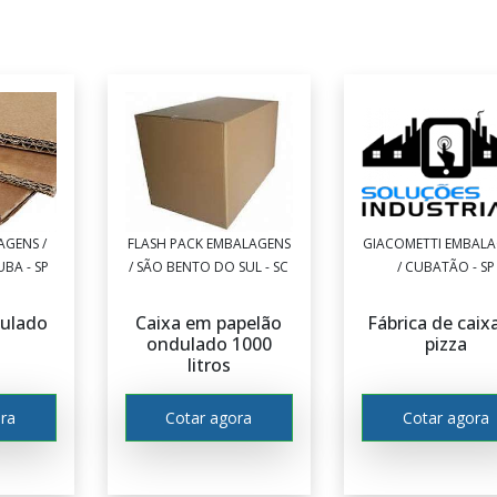
AGENS /
FLASH PACK EMBALAGENS
GIACOMETTI EMBAL
BA - SP
/ SÃO BENTO DO SUL - SC
/ CUBATÃO - SP
dulado
Caixa em papelão
Fábrica de caix
o
ondulado 1000
pizza
litros
ra
Cotar agora
Cotar agora